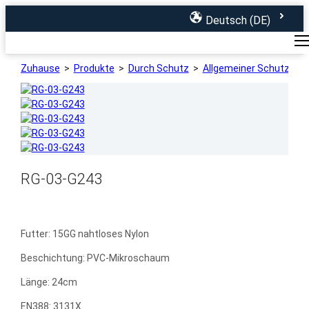
Deutsch (DE)
Startseite
Produkte
Über
uns
Zuhause
>
Produkte
>
Durch Schutz
>
Allgemeiner Schutz
>
R
RG-03-G243
Futter: 15GG nahtloses Nylon
Beschichtung: PVC-Mikroschaum
Länge: 24cm
EN388: 3131X