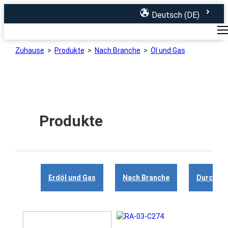
Deutsch (DE)
Startseite
Produkte
Über
uns
Zuhause
>
Produkte
>
Nach Branche
>
Öl und Gas
Produkte
Erdöl und Gas
Nach Branche
Durch Sc