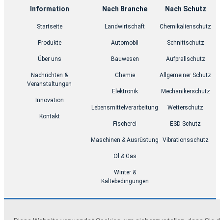
Information
Nach Branche
Nach Schutz
Startseite
Landwirtschaft
Chemikalienschutz
Produkte
Automobil
Schnittschutz
Über uns
Bauwesen
Aufprallschutz
Nachrichten &
Chemie
Allgemeiner Schutz
Veranstaltungen
Elektronik
Mechanikerschutz
Innovation
Lebensmittelverarbeitung
Wetterschutz
Kontakt
Fischerei
ESD-Schutz
Maschinen & Ausrüstung
Vibrationsschutz
Öl & Gas
Winter &
Kältebedingungen
Technischer Support Singoo
Datenschutzrichtlinie