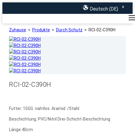
Deutsch (DE)
Startseite
Produkte
Über
uns
Zuhause
>
Produkte
>
Durch Schutz
>
RCI-02-C390H
RCI-02-C390H
Futter: 15GG nahtlos Aramid /Stahl
Beschichtung: PVC/Nitril Drei-Schicht-Beschichtung
Länge:40cm